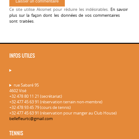
Ce site utilise Akismet pour réduire les indésirables.
En savoir
plus sur la façon dont les données de vos commentaires
sont traitées
.
INFOS UTILES
rue Sabaré 95
4602 Visé
+32 478 80 11 21 (secrétariat)
+32 477 45 63 91 (réservation terrain non-membre)
+32 478 93 45 79 (cours de tennis)
+32 477 45 63 91 (réservation pour manger au Club House)
bellefleurtc@gmail.com
TENNIS