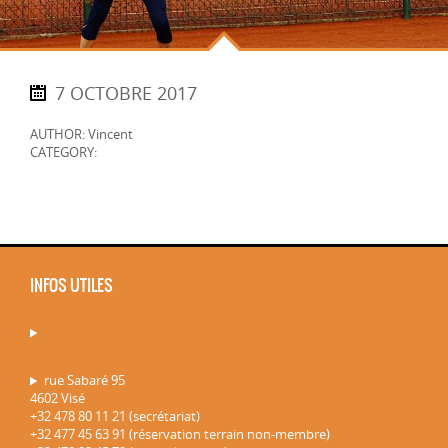
7 OCTOBRE 2017
AUTHOR: Vincent
CATEGORY:
INFOS UTILES
rue Sabaré 95
4602 Visé
+32 478 80 11 21 (secrétariat)
+32 477 45 63 91 (réservation terrain non-membre)