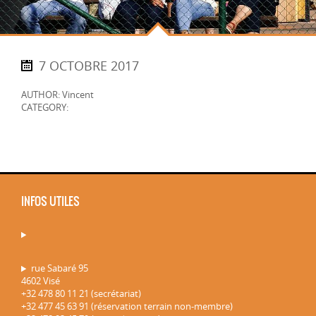
7 OCTOBRE 2017
AUTHOR: Vincent
CATEGORY:
INFOS UTILES
rue Sabaré 95
4602 Visé
+32 478 80 11 21 (secrétariat)
+32 477 45 63 91 (réservation terrain non-membre)