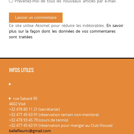
Prévenez-moi de tous les nouveaux articles par e-mail.
Ce site utilise Akismet pour réduire les indésirables.
En savoir
plus sur la façon dont les données de vos commentaires
sont traitées
.
INFOS UTILES
rue Sabaré 95
4602 Visé
+32 478 80 11 21 (secrétariat)
+32 477 45 63 91 (réservation terrain non-membre)
+32 478 93 45 79 (cours de tennis)
+32 477 45 63 91 (réservation pour manger au Club House)
bellefleurtc@gmail.com