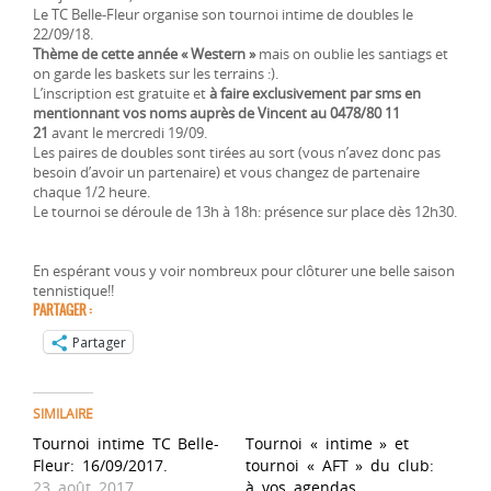
Le TC Belle-Fleur organise son tournoi intime de doubles le
22/09/18.
Thème de cette année « Western »
mais on oublie les santiags et
on garde les baskets sur les terrains :).
L’inscription est gratuite et
à faire exclusivement par sms en
mentionnant vos noms auprès de Vincent au 0478/80 11
21
avant le mercredi 19/09.
Les paires de doubles sont tirées au sort (vous n’avez donc pas
besoin d’avoir un partenaire) et vous changez de partenaire
chaque 1/2 heure.
Le tournoi se déroule de 13h à 18h: présence sur place dès 12h30.
En espérant vous y voir nombreux pour clôturer une belle saison
tennistique!!
PARTAGER :
Partager
SIMILAIRE
Tournoi intime TC Belle-
Tournoi « intime » et
Fleur: 16/09/2017.
tournoi « AFT » du club:
23 août 2017
à vos agendas.