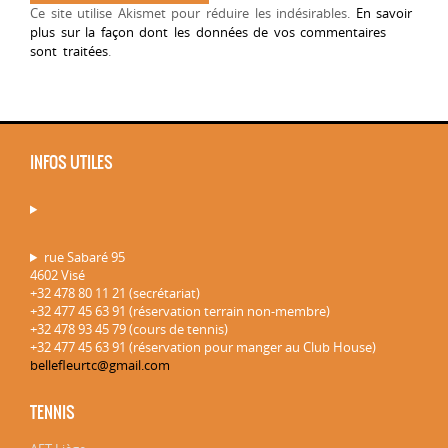
Ce site utilise Akismet pour réduire les indésirables.
En savoir
plus sur la façon dont les données de vos commentaires
sont traitées
.
INFOS UTILES
rue Sabaré 95
4602 Visé
+32 478 80 11 21 (secrétariat)
+32 477 45 63 91 (réservation terrain non-membre)
+32 478 93 45 79 (cours de tennis)
+32 477 45 63 91 (réservation pour manger au Club House)
bellefleurtc@gmail.com
TENNIS