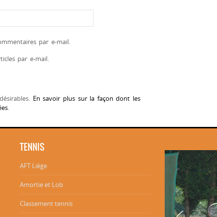
mmentaires par e-mail.
icles par e-mail.
ndésirables.
En savoir plus sur la façon dont les
ées
.
TENNIS
AFT Liège
Amortie et Lob
Classement tennis