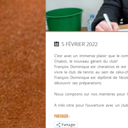
5 FÉVRIER 2022
C’est avec un immense plaisir que le co
Chabot, le nouveau gérant du club!
François Dominique est cherattois et est t
vivre le club de tennis au sein de celui-ci!
François Dominique est diplômé de l’école 
découvrir ses préparations.
Nous comptons sur nos membres pour lu
A très vitre pour l’ouverture avec un clu
PARTAGER :
Partager