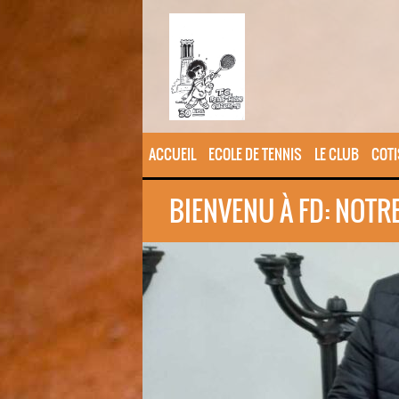
ACCUEIL
ECOLE DE TENNIS
LE CLUB
COTI
BIENVENU À FD: NOTR