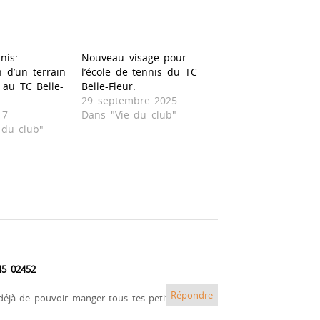
nis:
Nouveau visage pour
n d’un terrain
l’école de tennis du TC
au TC Belle-
Belle-Fleur.
29 septembre 2025
17
Dans "Vie du club"
 du club"
45 02452
Répondre
 déjà de pouvoir manger tous tes petits