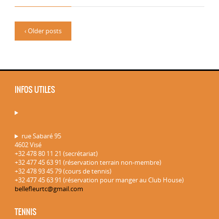
‹ Older posts
INFOS UTILES
rue Sabaré 95
4602 Visé
+32 478 80 11 21 (secrétariat)
+32 477 45 63 91 (réservation terrain non-membre)
+32 478 93 45 79 (cours de tennis)
+32 477 45 63 91 (réservation pour manger au Club House)
bellefleurtc@gmail.com
TENNIS