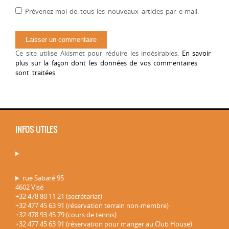
Prévenez-moi de tous les nouveaux articles par e-mail.
Ce site utilise Akismet pour réduire les indésirables.
En savoir
plus sur la façon dont les données de vos commentaires
sont traitées
.
INFOS UTILES
rue Sabaré 95
4602 Visé
+32 478 80 11 21 (secrétariat)
+32 477 45 63 91 (réservation terrain non-membre)
+32 478 93 45 79 (cours de tennis)
+32 477 45 63 91 (réservation pour manger au Club House)