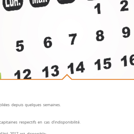
bliées depuis quelques semaines.
itaines respectifs en cas d’indisponibilité.
d’été 2017 est disponible: