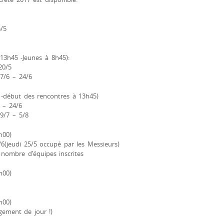
5/5
13h45 -Jeunes à 8h45):
20/5
17/6 – 24/6
i -début des rencontres à 13h45)
 – 24/6
29/7 – 5/8
h00)
/6(jeudi 25/5 occupé par les Messieurs)
 nombre d’équipes inscrites
h00)
h00)
ngement de jour !)