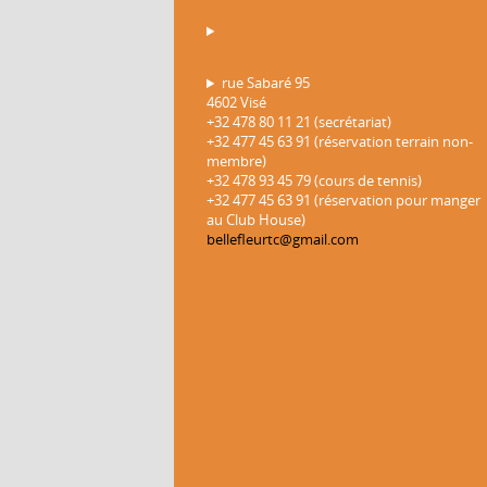
rue Sabaré 95
4602 Visé
+32 478 80 11 21 (secrétariat)
+32 477 45 63 91 (réservation terrain non-
membre)
+32 478 93 45 79 (cours de tennis)
+32 477 45 63 91 (réservation pour manger
au Club House)
bellefleurtc@gmail.com