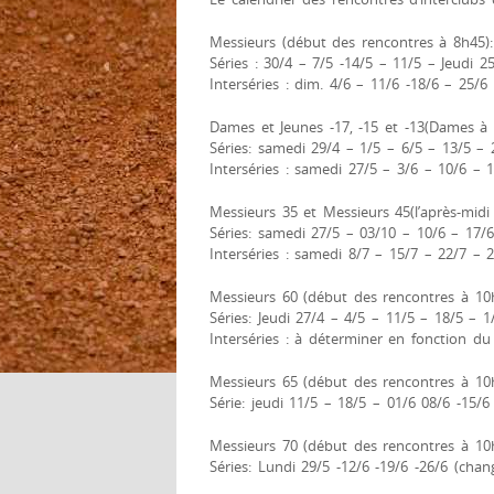
Messieurs (début des rencontres à 8h45):
Séries : 30/4 – 7/5 -14/5 – 11/5 – Jeudi 2
Interséries : dim. 4/6 – 11/6 -18/6 – 25/6
Dames et Jeunes -17, -15 et -13(Dames à 
Séries: samedi 29/4 – 1/5 – 6/5 – 13/5 – 
Interséries : samedi 27/5 – 3/6 – 10/6 – 
Messieurs 35 et Messieurs 45(l’après-mid
Séries: samedi 27/5 – 03/10 – 10/6 – 17/6
Interséries : samedi 8/7 – 15/7 – 22/7 – 
Messieurs 60 (début des rencontres à 10
Séries: Jeudi 27/4 – 4/5 – 11/5 – 18/5 – 1
Interséries : à déterminer en fonction du
Messieurs 65 (début des rencontres à 10
Série: jeudi 11/5 – 18/5 – 01/6 08/6 -15/6
Messieurs 70 (début des rencontres à 10
Séries: Lundi 29/5 -12/6 -19/6 -26/6 (cha